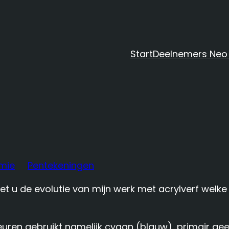
Start
Deelnemers Neo
mie
Pentekeningen
iet u de evolutie van mijn werk met acrylverf welk
leuren gebruikt namelijk cyaan (blauw), primair gee