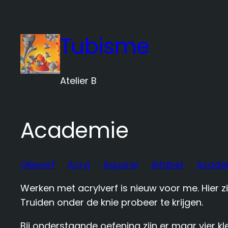
Ga
naar
Tubisme
de
inhoud
Atelier B
Academie
Olieverf
Acryl
Aquarel
Alfabet
Acade
Werken met acrylverf is nieuw voor me. Hier z
Truiden onder de knie probeer te krijgen.
Bij onderstaande oefening zijn er maar vier k