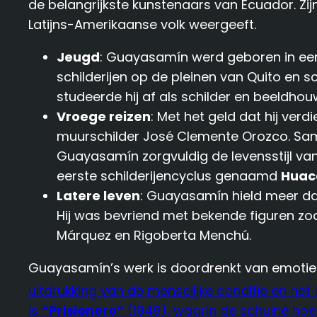
de belangrijkste kunstenaars van Ecuador. Zi
Latijns-Amerikaanse volk weergeeft.
Jeugd
: Guayasamín werd geboren in een a
schilderijen op de pleinen van Quito en s
studeerde hij af als schilder en beeldhou
Vroege reizen
: Met het geld dat hij ve
muurschilder José Clemente Orozco. Same
Guayasamín zorgvuldig de levensstijl va
eerste schilderijencyclus genaamd
Huac
Latere leven
: Guayasamín hield meer d
Hij was bevriend met bekende figuren zoal
Márquez en Rigoberta Menchú.
Guayasamín’s werk is doordrenkt van emotie
uitdrukking van de menselijke conditie en het
is
“Prisionero”
(1949), waarin de schuine hoe