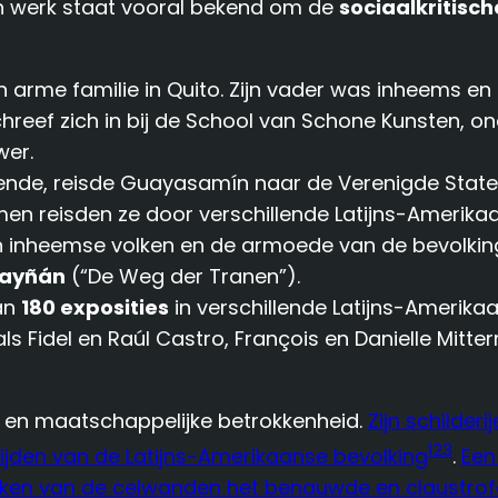
jn werk staat vooral bekend om de
sociaalkritisch
rme familie in Quito. Zijn vader was inheems en zi
chreef zich in bij de School van Schone Kunsten, on
wer.
rdiende, reisde Guayasamín naar de Verenigde State
n reisden ze door verschillende Latijns-Amerikaa
n inheemse volken en de armoede van de bevolking
ayñán
(“De Weg der Tranen”).
an
180 exposities
in verschillende Latijns-Amerika
s Fidel en Raúl Castro, François en Danielle Mitte
 en maatschappelijke betrokkenheid.
Zijn schilder
1
2
3
 lijden van de Latijns-Amerikaanse bevolking
.
Een
ken van de celwanden het benauwde en claustrofob