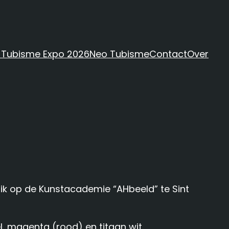
 Tubisme Expo 2026
Neo Tubisme
Contact
Over
e ik op de Kunstacademie “AHbeeld” te Sint
l, magenta (rood) en titaan wit.