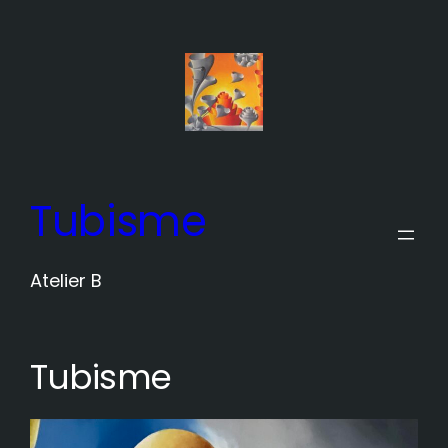
Ga
naar
de
inhoud
Tubisme
Atelier B
Tubisme