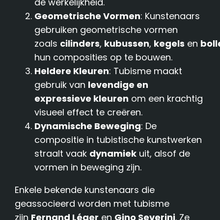
de werkelijkheid.
Geometrische Vormen
: Kunstenaars
gebruiken geometrische vormen
zoals
cilinders
,
kubussen
,
kegels
en
boll
hun composities op te bouwen.
Heldere Kleuren
: Tubisme maakt
gebruik van
levendige en
expressieve kleuren
om een krachtig
visueel effect te creëren.
Dynamische Beweging
: De
compositie in tubistische kunstwerken
straalt vaak
dynamiek
uit, alsof de
vormen in beweging zijn.
Enkele bekende kunstenaars die
geassocieerd worden met tubisme
zijn
Fernand Léger
en
Gino Severini
. Ze